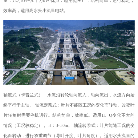
量：几万kW~几十万kW 优点：适用范围广，结构简单，运行稳定，
效率高，适用高水头小流量电站。
轴流式（卡普兰式）：水流沿转轮轴向流入，轴向流出，水流方向始
终平行于主轴。
轴流定浆式：
叶片不能随工况的变化而转动。改变叶
片转角时需要停机进行。结构简单，效率低。适用H、Q变化不大的
情况（工况较稳定）， H：3~50m。
轴流转浆式：
叶片能随工况的变
化而转动，进行双重调节（导叶开度、叶片角度）。适用水头流量的