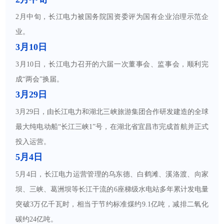
2月中旬，长江电力被国务院国资委评为国有企业治理示范企
业。
3月10日
3月10日，长江电力召开的六届一次董事会、监事会，顺利完
成“两会”换届。
3月29日
3月29日，由长江电力和湖北三峡旅游集团合作研发建造的全球
最大纯电动船“长江三峡1”号，在湖北省宜昌市完成首航并正式
投入运营。
5月4日
5月4日，长江电力运营管理的乌东德、白鹤滩、溪洛渡、向家
坝、三峡、葛洲坝等长江干流的6座梯级水电站多年累计发电量
突破3万亿千瓦时，相当于节约标准煤约9.1亿吨，减排二氧化
碳约24亿吨。