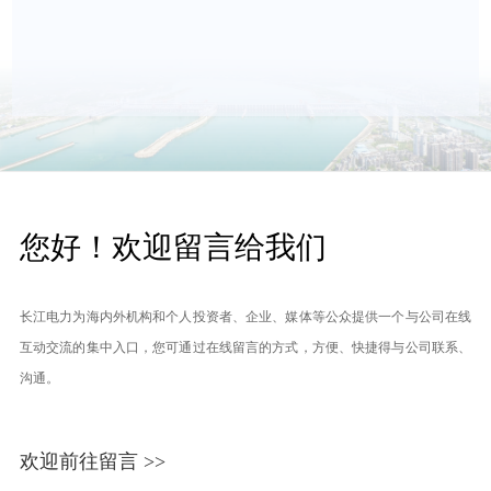
您好！欢迎留言给我们
长江电力为海内外机构和个人投资者、企业、媒体等公众提供一个与公司在线
互动交流的集中入口，您可通过在线留言的方式，方便、快捷得与公司联系、
沟通。
欢迎前往留言 >>