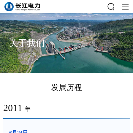
关于我们
发展历程
2011
年
6月24日