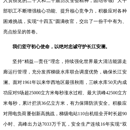
入贯彻党的二十大和二十届历次全会精神，团结带领广大干
部职工不断增强核心功能、提升核心竞争力，积极应对各种
困难挑战，实现“十四五”圆满收官，交出了一份干中有为、
亮点纷呈的答卷。
我们坚守初心使命，以绝对忠诚守护长江安澜。
坚持“精益—责任”理念，持续强化世界最大清洁能源走
廊运行管理，充分发挥梯级水库联合调度优势，确保长江安
澜。面对1961年以来华西地区最强秋雨，三峡水库50天内成
功应对9场超25000立方米每秒涨水过程、最大洪峰42500立方
米每秒，累计拦洪36亿立方米，有力保障防洪安全。积极应
对用电负荷屡创新高挑战，梯级电站110台机组全开时长超90
小时、高峰出力达7033万千瓦，安全生产连续16年实现“双