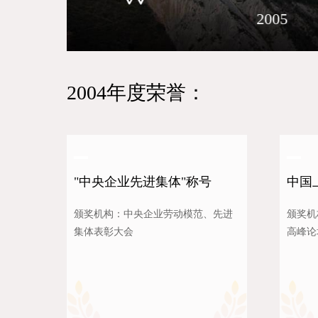
03
2005
2004年度荣誉：
"中央企业先进集体"称号
中国
颁奖机构：中央企业劳动模范、先进
颁奖机
集体表彰大会
高峰论