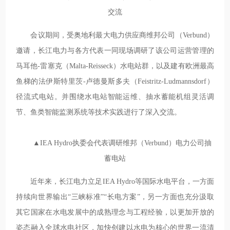
交流
会议期间，受奥地利最大电力供应商维邦公司（Verbund）
邀请，长江电力与各方代表一同现场调研了该公司运营管理的
马耳他-雷塞克（Malta-Reisseck）水电站群，以及建有欧洲最高
鱼梯的法伊斯特里茨-卢德曼斯多夫（Feistritz-Ludmannsdorf）
径流式电站。并围绕水电站智能运维、抽水蓄能机组灵活调
节、鱼类智能监测系统等技术实践进行了深入交流。
▲IEA Hydro执委会代表调研维邦（Verbund）电力公司抽
蓄电站
近年来，长江电力立足IEA Hydro等国际水电平台，一方面
持续向世界输出“三峡标准”“长电方案”，另一方面也充分汲取
其它国家在水电发展中的成熟理念与工程经验，以更加开放的
姿态融入全球水电社区，加快创建以水电为核心的世界一流清