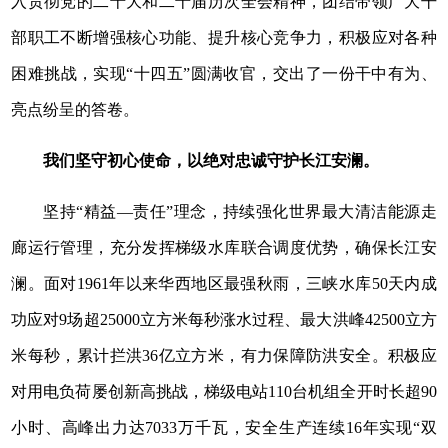
入贯彻党的二十大和二十届历次全会精神，团结带领广大干
部职工不断增强核心功能、提升核心竞争力，积极应对各种
困难挑战，实现“十四五”圆满收官，交出了一份干中有为、
亮点纷呈的答卷。
我们坚守初心使命，以绝对忠诚守护长江安澜。
坚持“精益—责任”理念，持续强化世界最大清洁能源走
廊运行管理，充分发挥梯级水库联合调度优势，确保长江安
澜。面对1961年以来华西地区最强秋雨，三峡水库50天内成
功应对9场超25000立方米每秒涨水过程、最大洪峰42500立方
米每秒，累计拦洪36亿立方米，有力保障防洪安全。积极应
对用电负荷屡创新高挑战，梯级电站110台机组全开时长超90
小时、高峰出力达7033万千瓦，安全生产连续16年实现“双