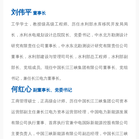
刘伟平
董事长
工学学士，教授级高级工程师。历任水利部水库移民开发局局
长，水利水电规划设计总院院长、党委书记，中水北方勘测设计
研究有限责任公司董事长，中水东北勘测设计研究有限责任公司
董事长，水利部建设与管理司司长，水利部总工程师，水利部副
部长、党组成员。现任中国长江三峡集团有限公司董事长、党组
书记，兼任长江电力董事长。
何红心
副董事长、党委书记
工商管理硕士，正高级会计师。历任中国长江三峡集团公司资本
运营部副主任兼长江电力资本运营部经理，中国电力新能源发展
有限公司执行董事、首席执行官兼中电国际新能源控股有限公司
主要负责人，中国三峡新能源有限公司副总经理，中国长江三峡