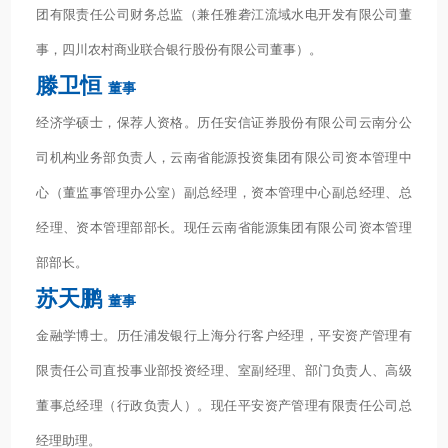
团有限责任公司财务总监（兼任雅砻江流域水电开发有限公司董
事，四川农村商业联合银行股份有限公司董事）。
滕卫恒
董事
经济学硕士，保荐人资格。历任安信证券股份有限公司云南分公
司机构业务部负责人，云南省能源投资集团有限公司资本管理中
心（董监事管理办公室）副总经理，资本管理中心副总经理、总
经理、资本管理部部长。现任云南省能源集团有限公司资本管理
部部长。
苏天鹏
董事
金融学博士。历任浦发银行上海分行客户经理，平安资产管理有
限责任公司直投事业部投资经理、室副经理、部门负责人、高级
董事总经理（行政负责人）。现任平安资产管理有限责任公司总
经理助理。