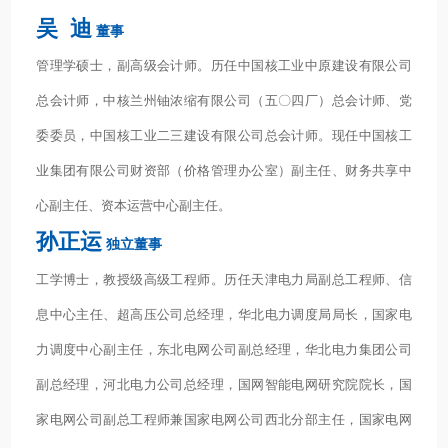
吴 迪
董事
管理学硕士，副高级会计师。历任中国核工业中原建设有限公司
总会计师，中核兰州铀浓缩有限公司（五〇四厂）总会计师、党
委委员，中国核工业二三建设有限公司总会计师。现任中国核工
业集团有限公司财资部（价格管理办公室）副主任、财务共享中
心副主任、资本运营中心副主任。
孙正运
独立董事
工学博士，教授级高级工程师。历任天津电力局副总工程师、信
息中心主任、超高压公司总经理，华北电力调度局局长，国家电
力调度中心副主任，东北电网公司副总经理，华北电力集团公司
副总经理，河北电力公司总经理，国网智能电网研究院院长，国
家电网公司副总工程师兼国家电网公司西北分部主任，国家电网