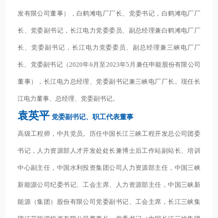
发有限公司董事），白鹤滩电厂厂长、党委书记，白鹤滩电厂厂
长、党委副书记，长江电力党委委员、副总经理兼白鹤滩电厂厂
长、党委副书记，长江电力党委委员、副总经理兼三峡电厂厂
长、党委副书记（2020年6月至2023年5月兼任申能股份有限公司
董事），长江电力总经理、党委副书记兼三峡电厂厂长。现任长
江电力董事、总经理、党委副书记。
袁英平
党委副书记、职工代表董事
高级工程师，中共党员。历任中国长江三峡工程开发总公司团委
书记，人力资源部人才开发处处长兼博士后工作站副站长、培训
中心副主任，中国水利投资集团公司人力资源部主任，中国三峡
新能源公司纪委书记、工会主席、人力资源部主任，中国三峡新
能源（集团）股份有限公司党委副书记、工会主席，长江三峡集