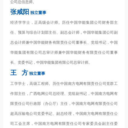
公司总信息师。
张咸阳
独立董事
经济学学士，正高级会计师。历任中国华能集团公司财务部主
任、预算与综合计划部主任、副总会计师，中国华能集团公司副
总会计师兼中国华能财务有限责任公司董事长、党组书记，中国
华能集团有限公司总审计师兼中国华能财务有限责任公司董事
长、党委书记，中国华能集团有限公司总审计师。
王 方
独立董事
工学学士，高级工程师。历任中国南方电网有限责任公司党群工
作部主任，广西电网公司总经理、党组副书记，中国南方电网有
限责任公司行政部（办公厅）主任，中国南方电网有限责任公司
超高压输电公司党委书记、副总经理，中国南方电网有限责任公
司工会主席，中国南方电网有限责任公司专家委员会副主任委