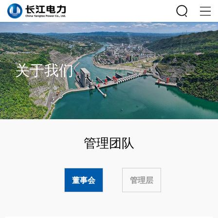
关于我们
管理团队
董事会
管理层