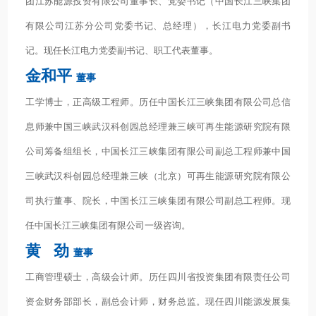
团江苏能源投资有限公司董事长、党委书记（中国长江三峡集团
有限公司江苏分公司党委书记、总经理），长江电力党委副书
记。现任长江电力党委副书记、职工代表董事。
金和平
董事
工学博士，正高级工程师。历任中国长江三峡集团有限公司总信
息师兼中国三峡武汉科创园总经理兼三峡可再生能源研究院有限
公司筹备组组长，中国长江三峡集团有限公司副总工程师兼中国
三峡武汉科创园总经理兼三峡（北京）可再生能源研究院有限公
司执行董事、院长，中国长江三峡集团有限公司副总工程师。现
任中国长江三峡集团有限公司一级咨询。
黄 劲
董事
工商管理硕士，高级会计师。历任四川省投资集团有限责任公司
资金财务部部长，副总会计师，财务总监。现任四川能源发展集