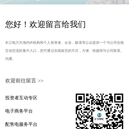
您好！欢迎留言给我们
长江电力为海内外机构和个人投资者、企业、媒体等公众提供一个与公司在线
互动交流的集中入口，您可通过在线留言的方式，方便、快捷得与公司联系、
沟通。
欢迎前往留言 >>
投资者互动专区
电子商务平台
配售电服务平台